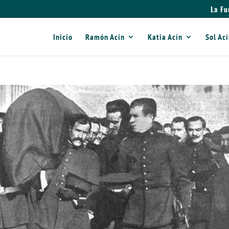
La Fu
Inicio
Ramón Acín
Katia Acín
Sol Ac