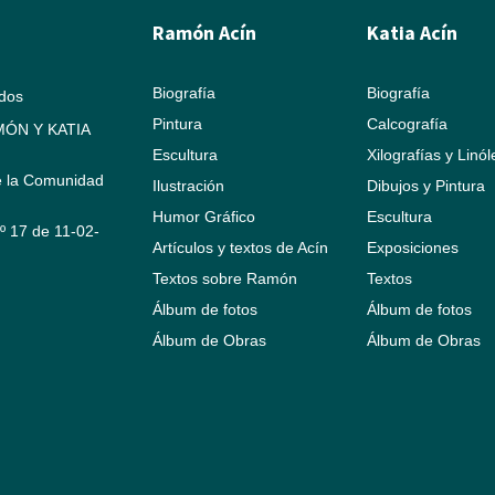
Ramón Acín
Katia Acín
Biografía
Biografía
ados
Pintura
Calcografía
ÓN Y KATIA
Escultura
Xilografías y Linó
e la Comunidad
Ilustración
Dibujos y Pintura
Humor Gráfico
Escultura
Nº 17 de 11-02-
Artículos y textos de Acín
Exposiciones
Textos sobre Ramón
Textos
Álbum de fotos
Álbum de fotos
Álbum de Obras
Álbum de Obras