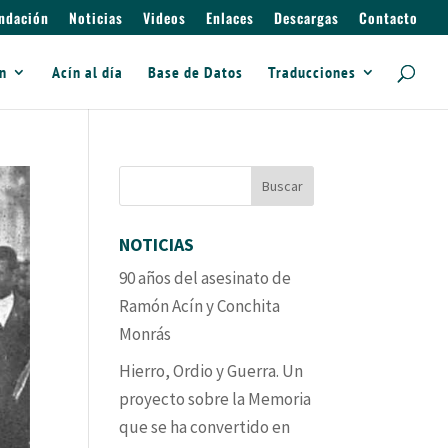
ndación
Noticias
Videos
Enlaces
Descargas
Contacto
ín
Acín al día
Base de Datos
Traducciones
NOTICIAS
90 años del asesinato de
Ramón Acín y Conchita
Monrás
Hierro, Ordio y Guerra. Un
proyecto sobre la Memoria
que se ha convertido en