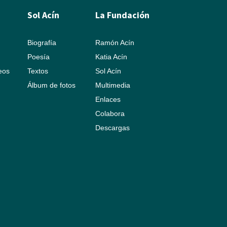
Sol Acín
La Fundación
Biografía
Ramón Acín
Poesía
Katia Acín
leos
Textos
Sol Acín
Álbum de fotos
Multimedia
Enlaces
Colabora
Descargas