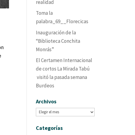
realidad
Toma la
palabra_69__Florecicas
Inauguración de la
“Biblioteca Conchita
on
Monrás”
e
El Certamen Internacional
de cortos La Mirada Tabú
visitó la pasada semana
Burdeos
Archivos
Archivos
Categorías