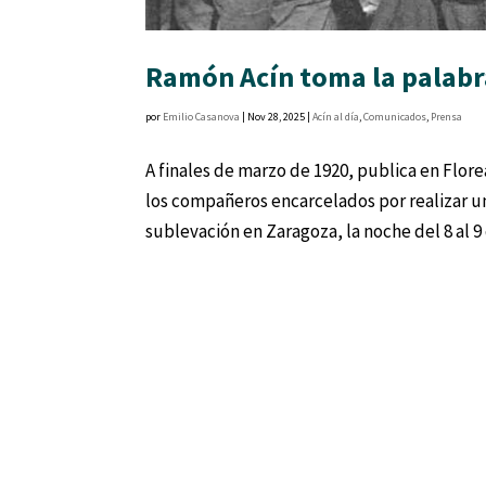
Ramón Acín toma la palabra
por
Emilio Casanova
|
Nov 28, 2025
|
Acín al día
,
Comunicados
,
Prensa
A finales de marzo de 1920, publica en Flore
los compañeros encarcelados por realizar u
sublevación en Zaragoza, la noche del 8 al 9 