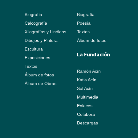
Biografía
Biografía
Calcografía
Poesía
Xilografías y Linóleos
Textos
Dibujos y Pintura
Álbum de fotos
Escultura
La Fundación
Exposiciones
Textos
Ramón Acín
Álbum de fotos
Katia Acín
Álbum de Obras
Sol Acín
Multimedia
Enlaces
Colabora
Descargas