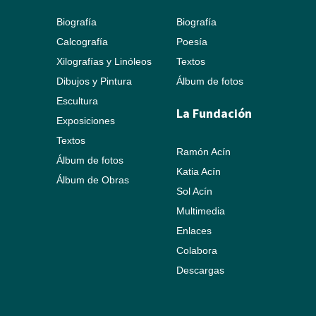
Biografía
Biografía
Calcografía
Poesía
Xilografías y Linóleos
Textos
Dibujos y Pintura
Álbum de fotos
Escultura
La Fundación
Exposiciones
Textos
Ramón Acín
Álbum de fotos
Katia Acín
Álbum de Obras
Sol Acín
Multimedia
Enlaces
Colabora
Descargas