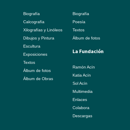
Biografía
Biografía
Calcografía
Poesía
Xilografías y Linóleos
Textos
Dibujos y Pintura
Álbum de fotos
Escultura
La Fundación
Exposiciones
Textos
Ramón Acín
Álbum de fotos
Katia Acín
Álbum de Obras
Sol Acín
Multimedia
Enlaces
Colabora
Descargas