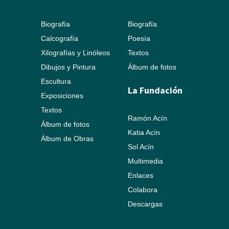
Biografía
Biografía
Calcografía
Poesía
Xilografías y Linóleos
Textos
Dibujos y Pintura
Álbum de fotos
Escultura
La Fundación
Exposiciones
Textos
Ramón Acín
Álbum de fotos
Katia Acín
Álbum de Obras
Sol Acín
Multimedia
Enlaces
Colabora
Descargas