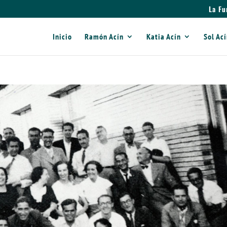
La Fu
Inicio
Ramón Acín
Katia Acín
Sol Ac