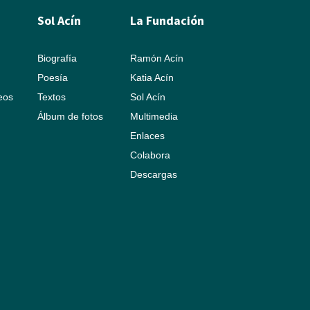
Sol Acín
La Fundación
Biografía
Ramón Acín
Poesía
Katia Acín
leos
Textos
Sol Acín
Álbum de fotos
Multimedia
Enlaces
Colabora
Descargas