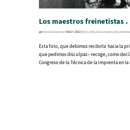
Los maestros freinetistas . 
por
Emilio Casanova
|
Feb 27, 2022
|
Acín al día
,
Comunicados
,
Documento
Esta foto, que debimos recibirla hacia la p
que pedimos disculpas– recoge, como decíamo
Congreso de la Técnica de la Imprenta en la E