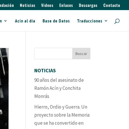
ndación
Noticias
Videos
Enlaces
Descargas
Contacto
ín
Acín al día
Base de Datos
Traducciones
NOTICIAS
90 años del asesinato de
Ramón Acín y Conchita
Monrás
Hierro, Ordio y Guerra. Un
proyecto sobre la Memoria
que se ha convertido en