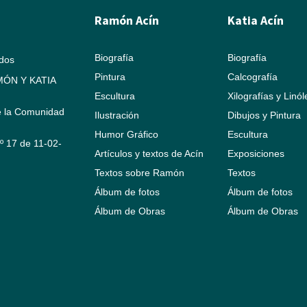
Ramón Acín
Katia Acín
Biografía
Biografía
ados
Pintura
Calcografía
ÓN Y KATIA
Escultura
Xilografías y Linó
e la Comunidad
Ilustración
Dibujos y Pintura
Humor Gráfico
Escultura
Nº 17 de 11-02-
Artículos y textos de Acín
Exposiciones
Textos sobre Ramón
Textos
Álbum de fotos
Álbum de fotos
Álbum de Obras
Álbum de Obras