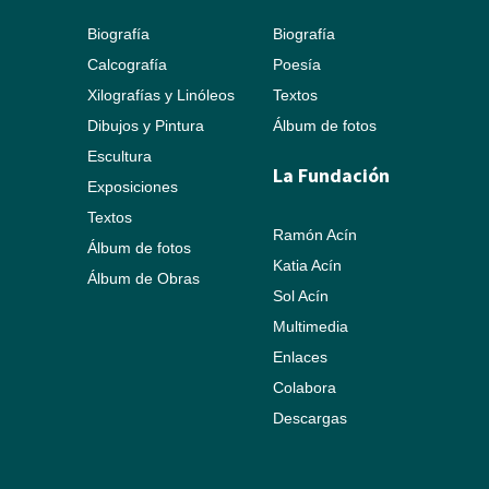
Biografía
Biografía
Calcografía
Poesía
Xilografías y Linóleos
Textos
Dibujos y Pintura
Álbum de fotos
Escultura
La Fundación
Exposiciones
Textos
Ramón Acín
Álbum de fotos
Katia Acín
Álbum de Obras
Sol Acín
Multimedia
Enlaces
Colabora
Descargas