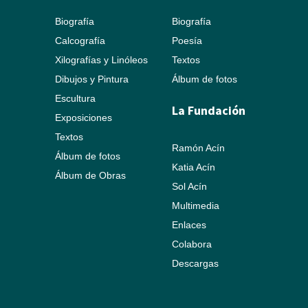
Biografía
Biografía
Calcografía
Poesía
Xilografías y Linóleos
Textos
Dibujos y Pintura
Álbum de fotos
Escultura
La Fundación
Exposiciones
Textos
Ramón Acín
Álbum de fotos
Katia Acín
Álbum de Obras
Sol Acín
Multimedia
Enlaces
Colabora
Descargas