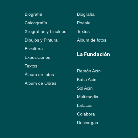
Biografía
Biografía
Calcografía
Poesía
Xilografías y Linóleos
Textos
Dibujos y Pintura
Álbum de fotos
Escultura
La Fundación
Exposiciones
Textos
Ramón Acín
Álbum de fotos
Katia Acín
Álbum de Obras
Sol Acín
Multimedia
Enlaces
Colabora
Descargas