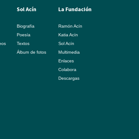
Sol Acín
La Fundación
Biografía
Ramón Acín
Poesía
Katia Acín
leos
Textos
Sol Acín
Álbum de fotos
Multimedia
Enlaces
Colabora
Descargas