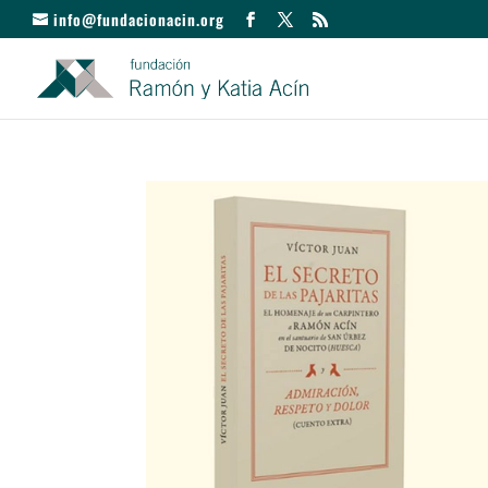
info@fundacionacin.org