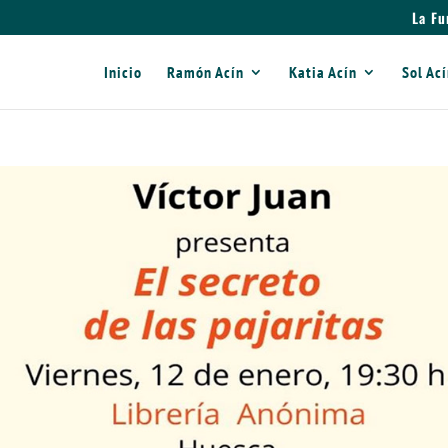
La Fu
Inicio
Ramón Acín
Katia Acín
Sol Ac