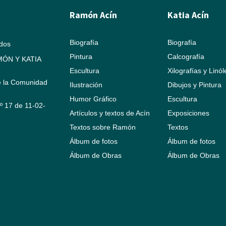
Ramón Acín
Katia Acín
Biografía
Biografía
ados
Pintura
Calcografía
ÓN Y KATIA
Escultura
Xilografías y Linó
e la Comunidad
Ilustración
Dibujos y Pintura
Humor Gráfico
Escultura
Nº 17 de 11-02-
Artículos y textos de Acín
Exposiciones
Textos sobre Ramón
Textos
Álbum de fotos
Álbum de fotos
Álbum de Obras
Álbum de Obras