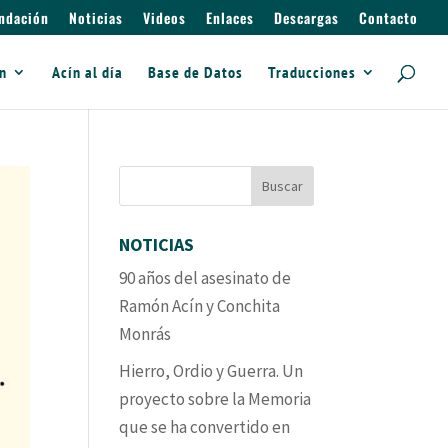
ndación
Noticias
Videos
Enlaces
Descargas
Contacto
ín
Acín al día
Base de Datos
Traducciones
NOTICIAS
90 años del asesinato de
Ramón Acín y Conchita
Monrás
Hierro, Ordio y Guerra. Un
proyecto sobre la Memoria
que se ha convertido en