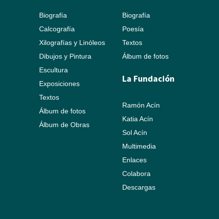
Biografía
Biografía
Calcografía
Poesía
Xilografías y Linóleos
Textos
Dibujos y Pintura
Álbum de fotos
Escultura
La Fundación
Exposiciones
Textos
Ramón Acín
Álbum de fotos
Katia Acín
Álbum de Obras
Sol Acín
Multimedia
Enlaces
Colabora
Descargas