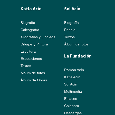
Katia Acín
Sol Acín
Biografía
Biografía
Calcografía
Poesía
Xilografías y Linóleos
Textos
Dibujos y Pintura
Álbum de fotos
Escultura
La Fundación
Exposiciones
Textos
Ramón Acín
Álbum de fotos
Katia Acín
Álbum de Obras
Sol Acín
Multimedia
Enlaces
Colabora
Descargas