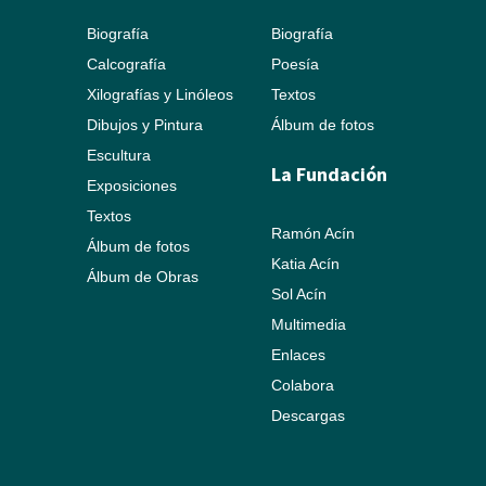
Biografía
Biografía
Calcografía
Poesía
Xilografías y Linóleos
Textos
Dibujos y Pintura
Álbum de fotos
Escultura
La Fundación
Exposiciones
Textos
Ramón Acín
Álbum de fotos
Katia Acín
Álbum de Obras
Sol Acín
Multimedia
Enlaces
Colabora
Descargas