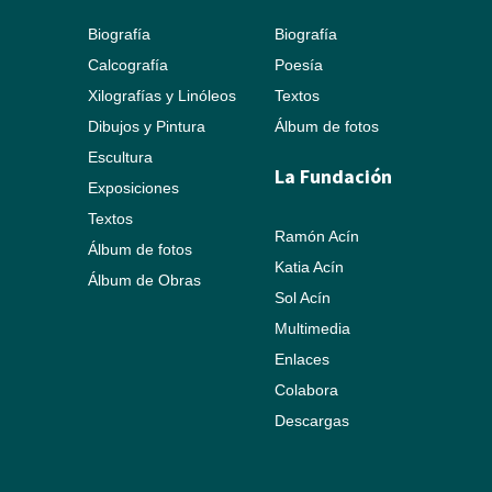
Biografía
Biografía
Calcografía
Poesía
Xilografías y Linóleos
Textos
Dibujos y Pintura
Álbum de fotos
Escultura
La Fundación
Exposiciones
Textos
Ramón Acín
Álbum de fotos
Katia Acín
Álbum de Obras
Sol Acín
Multimedia
Enlaces
Colabora
Descargas