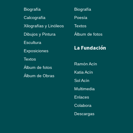
Biografía
Biografía
Calcografía
Poesía
Xilografías y Linóleos
Textos
Dibujos y Pintura
Álbum de fotos
Escultura
La Fundación
Exposiciones
Textos
Ramón Acín
Álbum de fotos
Katia Acín
Álbum de Obras
Sol Acín
Multimedia
Enlaces
Colabora
Descargas