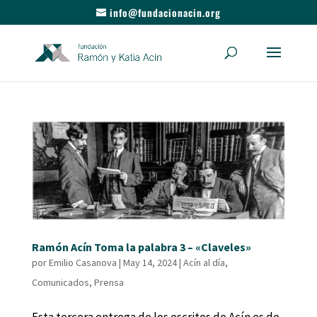
info@fundacionacin.org
Ramón Acín Toma la palabra 3 – «Claveles»
por
Emilio Casanova
|
May 14, 2024
|
Acín al día
,
Comunicados
,
Prensa