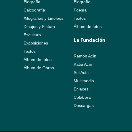
Biografía
Biografía
Calcografía
Poesía
Xilografías y Linóleos
Textos
Dibujos y Pintura
Álbum de fotos
Escultura
La Fundación
Exposiciones
Textos
Ramón Acín
Álbum de fotos
Katia Acín
Álbum de Obras
Sol Acín
Multimedia
Enlaces
Colabora
Descargas