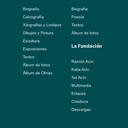
Biografía
Biografía
Calcografía
Poesía
Xilografías y Linóleos
Textos
Dibujos y Pintura
Álbum de fotos
Escultura
La Fundación
Exposiciones
Textos
Ramón Acín
Álbum de fotos
Katia Acín
Álbum de Obras
Sol Acín
Multimedia
Enlaces
Colabora
Descargas