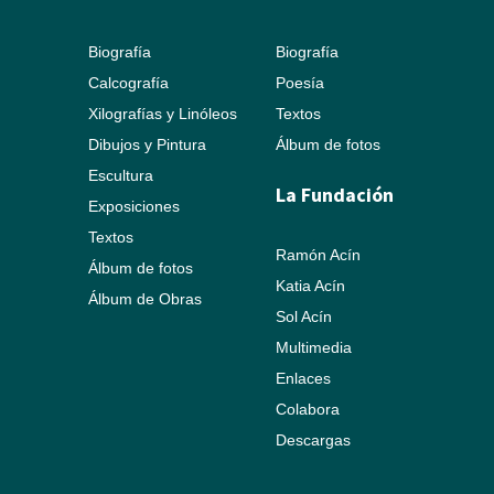
Biografía
Biografía
Calcografía
Poesía
Xilografías y Linóleos
Textos
Dibujos y Pintura
Álbum de fotos
Escultura
La Fundación
Exposiciones
Textos
Ramón Acín
Álbum de fotos
Katia Acín
Álbum de Obras
Sol Acín
Multimedia
Enlaces
Colabora
Descargas