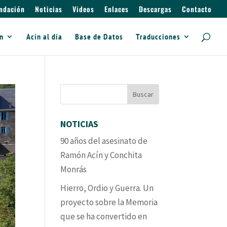
ndación
Noticias
Videos
Enlaces
Descargas
Contacto
ín
Acín al día
Base de Datos
Traducciones
NOTICIAS
90 años del asesinato de
Ramón Acín y Conchita
Monrás
Hierro, Ordio y Guerra. Un
proyecto sobre la Memoria
que se ha convertido en