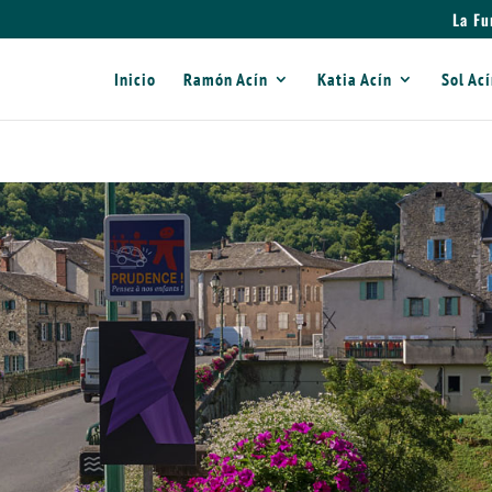
La Fu
Inicio
Ramón Acín
Katia Acín
Sol Ac