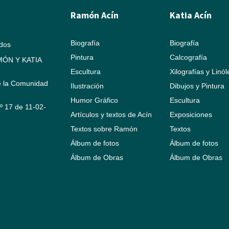
Ramón Acín
Katia Acín
Biografía
Biografía
ados
Pintura
Calcografía
ÓN Y KATIA
Escultura
Xilografías y Linó
e la Comunidad
Ilustración
Dibujos y Pintura
Humor Gráfico
Escultura
Nº 17 de 11-02-
Artículos y textos de Acín
Exposiciones
Textos sobre Ramón
Textos
Álbum de fotos
Álbum de fotos
Álbum de Obras
Álbum de Obras