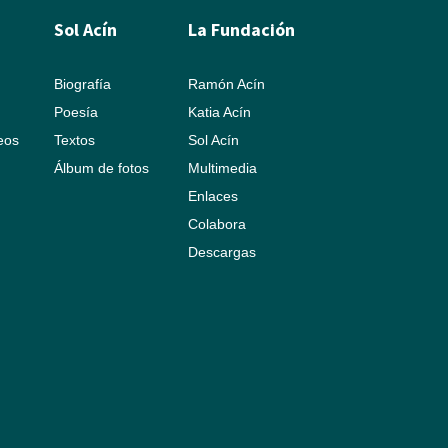
Sol Acín
La Fundación
Biografía
Ramón Acín
Poesía
Katia Acín
leos
Textos
Sol Acín
Álbum de fotos
Multimedia
Enlaces
Colabora
Descargas