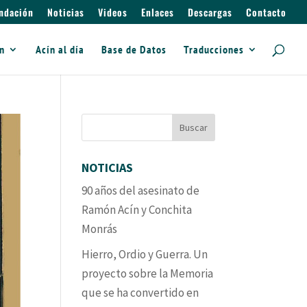
ndación
Noticias
Videos
Enlaces
Descargas
Contacto
ín
Acín al día
Base de Datos
Traducciones
NOTICIAS
90 años del asesinato de
Ramón Acín y Conchita
Monrás
Hierro, Ordio y Guerra. Un
proyecto sobre la Memoria
que se ha convertido en