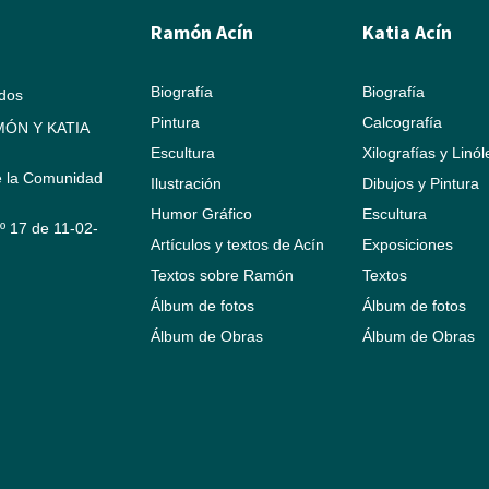
Ramón Acín
Katia Acín
Biografía
Biografía
ados
Pintura
Calcografía
ÓN Y KATIA
Escultura
Xilografías y Linó
e la Comunidad
Ilustración
Dibujos y Pintura
Humor Gráfico
Escultura
Nº 17 de 11-02-
Artículos y textos de Acín
Exposiciones
Textos sobre Ramón
Textos
Álbum de fotos
Álbum de fotos
Álbum de Obras
Álbum de Obras