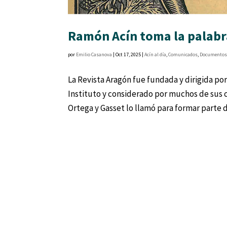
Ramón Acín toma la palabra
por
Emilio Casanova
|
Oct 17, 2025
|
Acín al día
,
Comunicados
,
Documento
La Revista Aragón fue fundada y dirigida por
Instituto y considerado por muchos de sus
Ortega y Gasset lo llamó para formar parte de 