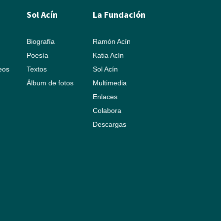
Sol Acín
La Fundación
Biografía
Ramón Acín
Poesía
Katia Acín
leos
Textos
Sol Acín
Álbum de fotos
Multimedia
Enlaces
Colabora
Descargas