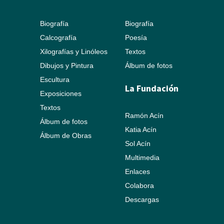
Biografía
Biografía
Calcografía
Poesía
Xilografías y Linóleos
Textos
Dibujos y Pintura
Álbum de fotos
Escultura
La Fundación
Exposiciones
Textos
Ramón Acín
Álbum de fotos
Katia Acín
Álbum de Obras
Sol Acín
Multimedia
Enlaces
Colabora
Descargas