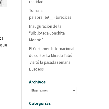
realidad
Toma la
palabra_69__Florecicas
Inauguración de la
“Biblioteca Conchita
sca
Monrás”
s que
El Certamen Internacional
de cortos La Mirada Tabú
visitó la pasada semana
Burdeos
Archivos
Archivos
Categorías