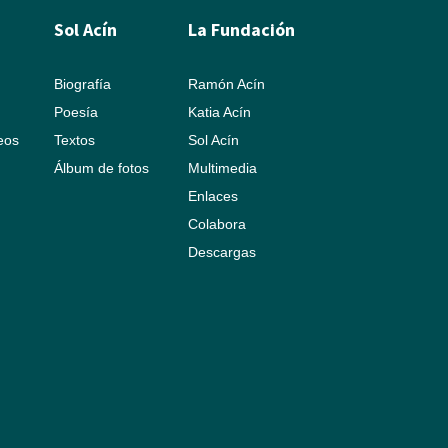
Sol Acín
La Fundación
Biografía
Ramón Acín
Poesía
Katia Acín
leos
Textos
Sol Acín
Álbum de fotos
Multimedia
Enlaces
Colabora
Descargas