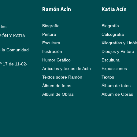
Ramón Acín
Katia Acín
Biografía
Biografía
ados
Pintura
Calcografía
ÓN Y KATIA
Escultura
Xilografías y Linó
e la Comunidad
Ilustración
Dibujos y Pintura
Humor Gráfico
Escultura
Nº 17 de 11-02-
Artículos y textos de Acín
Exposiciones
Textos sobre Ramón
Textos
Álbum de fotos
Álbum de fotos
Álbum de Obras
Álbum de Obras