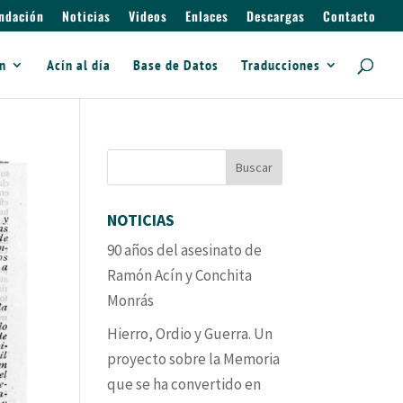
ndación
Noticias
Videos
Enlaces
Descargas
Contacto
ín
Acín al día
Base de Datos
Traducciones
NOTICIAS
90 años del asesinato de
Ramón Acín y Conchita
Monrás
Hierro, Ordio y Guerra. Un
proyecto sobre la Memoria
que se ha convertido en