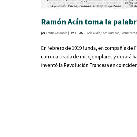
Ramón Acín toma la palabra
por
Emilio Casanova
|
Oct 31, 2025
|
Acín al día
,
Comunicados
,
Documento
En febrero de 1919 funda, en compañía de Fe
con una tirada de mil ejemplares y durará h
inventó la Revolución Francesa en coincidenc