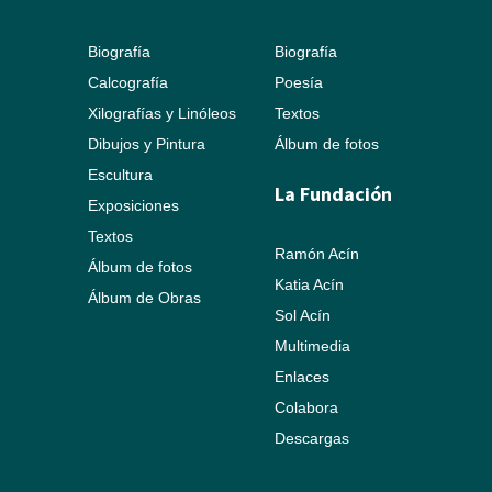
Biografía
Biografía
Calcografía
Poesía
Xilografías y Linóleos
Textos
Dibujos y Pintura
Álbum de fotos
Escultura
La Fundación
Exposiciones
Textos
Ramón Acín
Álbum de fotos
Katia Acín
Álbum de Obras
Sol Acín
Multimedia
Enlaces
Colabora
Descargas