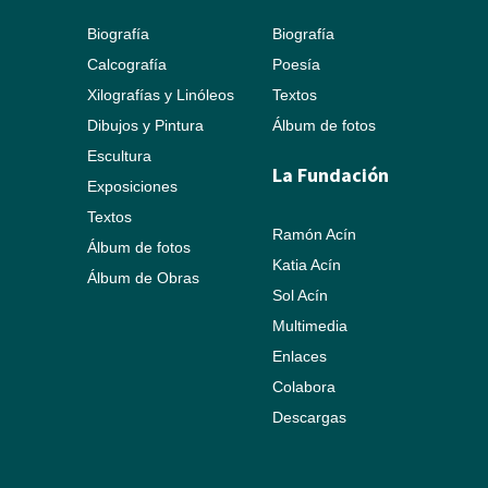
Biografía
Biografía
Calcografía
Poesía
Xilografías y Linóleos
Textos
Dibujos y Pintura
Álbum de fotos
Escultura
La Fundación
Exposiciones
Textos
Ramón Acín
Álbum de fotos
Katia Acín
Álbum de Obras
Sol Acín
Multimedia
Enlaces
Colabora
Descargas