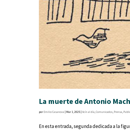
La muerte de Antonio Mac
por
Emilio Casanova
|
Mar 1, 2025
|
Acín al día
,
Comunicados
,
Prensa
,
Publi
En esta entrada, segunda dedicada a la fig