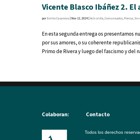
Vicente Blasco Ibáñez 2. E
por
Emilio Casanova
|
Nov 12, 2024
|
Acín al día
,
Comunicados
,
Prensa
,
Sin 
En esta segunda entrega os presentamos nuev
por sus amores, o su coherente republicani
Primo de Rivera y luego del fascismo y del na
Colaboran:
Contacto
Todos los derechos reserv