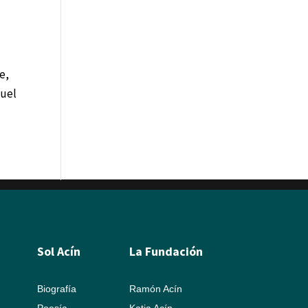
e,
guel
Sol Acín
La Fundación
Biografía
Ramón Acín
Poesía
Katia Acín