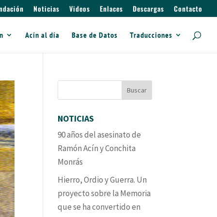
ndación
Noticias
Videos
Enlaces
Descargas
Contacto
ín
Acín al día
Base de Datos
Traducciones
NOTICIAS
90 años del asesinato de
Ramón Acín y Conchita
Monrás
Hierro, Ordio y Guerra. Un
proyecto sobre la Memoria
que se ha convertido en