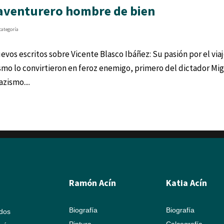
l aventurero hombre de bien
categoría
os escritos sobre Vicente Blasco Ibáñez: Su pasión por el viaj
smo lo convirtieron en feroz enemigo, primero del dictador Mi
zismo....
Ramón Acín
Katia Acín
Biografía
Biografía
ados
Pintura
Calcografía