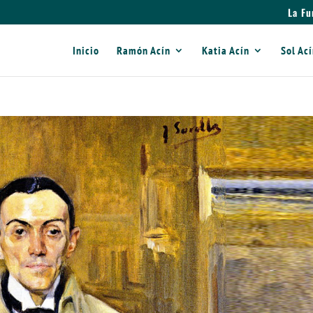
La Fu
Inicio
Ramón Acín
Katia Acín
Sol Ac