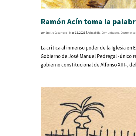
Ramón Acín toma la palabra
por
Emilio Casanova
|
Mar 15, 2026
|
Acín al día
,
Comunicados
,
Documento
La crítica al inmenso poder de la Iglesia en
Gobierno de José Manuel Pedregal -único r
gobierno constitucional de Alfonso XIII-, deb