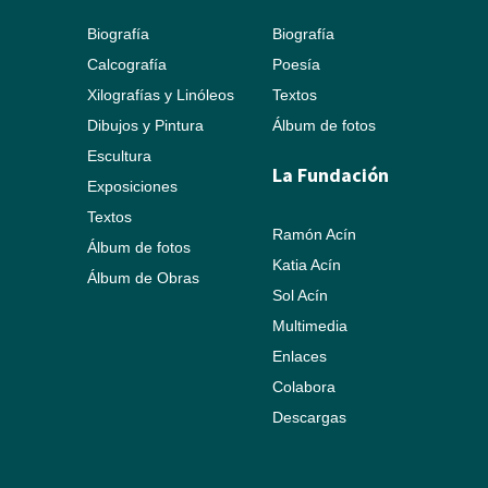
Biografía
Biografía
Calcografía
Poesía
Xilografías y Linóleos
Textos
Dibujos y Pintura
Álbum de fotos
Escultura
La Fundación
Exposiciones
Textos
Ramón Acín
Álbum de fotos
Katia Acín
Álbum de Obras
Sol Acín
Multimedia
Enlaces
Colabora
Descargas