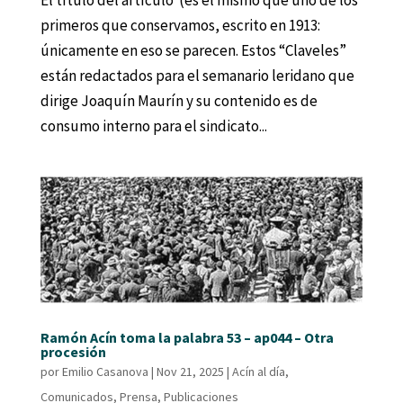
El título del artículo (es el mismo que uno de los
primeros que conservamos, escrito en 1913:
únicamente en eso se parecen. Estos “Claveles”
están redactados para el semanario leridano que
dirige Joaquín Maurín y su contenido es de
consumo interno para el sindicato...
Ramón Acín toma la palabra 53 – ap044 – Otra
procesión
por
Emilio Casanova
|
Nov 21, 2025
|
Acín al día
,
Comunicados
,
Prensa
,
Publicaciones