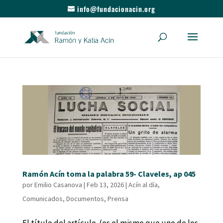
info@fundacionacin.org
Ramón Acín toma la palabra 59- Claveles, ap 045
por
Emilio Casanova
|
Feb 13, 2026
|
Acín al día
,
Comunicados
,
Documentos
,
Prensa