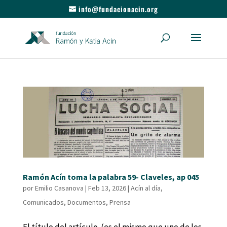
info@fundacionacin.org
Ramón Acín toma la palabra 59- Claveles, ap 045
por
Emilio Casanova
|
Feb 13, 2026
|
Acín al día
,
Comunicados
,
Documentos
,
Prensa