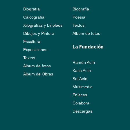
Biografía
Biografía
Calcografía
Poesía
Xilografías y Linóleos
Textos
Dibujos y Pintura
Álbum de fotos
Escultura
La Fundación
Exposiciones
Textos
Ramón Acín
Álbum de fotos
Katia Acín
Álbum de Obras
Sol Acín
Multimedia
Enlaces
Colabora
Descargas