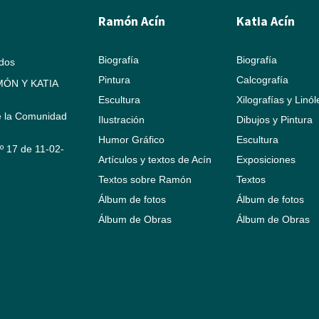
Ramón Acín
Katia Acín
Biografía
Biografía
ados
Pintura
Calcografía
ÓN Y KATIA
Escultura
Xilografías y Linó
e la Comunidad
Ilustración
Dibujos y Pintura
Humor Gráfico
Escultura
Nº 17 de 11-02-
Artículos y textos de Acín
Exposiciones
Textos sobre Ramón
Textos
Álbum de fotos
Álbum de fotos
Álbum de Obras
Álbum de Obras