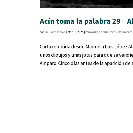
Acín toma la palabra 29 – 
por
Emilio Casanova
|
Mar 15, 2025
|
Acín al día
,
Comunicados
,
Documento
Carta remitida desde Madrid a Luis López Al
unos dibujos y unas jotas para que se vendier
Amparo. Cinco días antes de la aparición de e