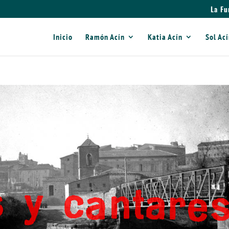
La Fu
Inicio
Ramón Acín
Katia Acín
Sol Ac