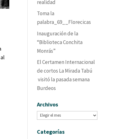
realidad
Toma la
palabra_69__Florecicas
Inauguración de la
“Biblioteca Conchita
a
Monrás”
 al
El Certamen Internacional
de cortos La Mirada Tabú
visitó la pasada semana
Burdeos
Archivos
Archivos
Categorías