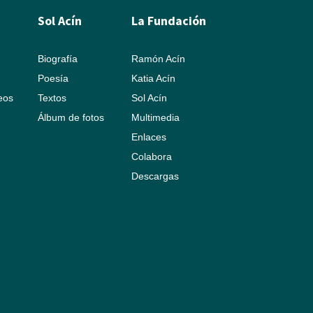
Sol Acín
La Fundación
Biografía
Ramón Acín
Poesía
Katia Acín
leos
Textos
Sol Acín
Álbum de fotos
Multimedia
Enlaces
Colabora
Descargas