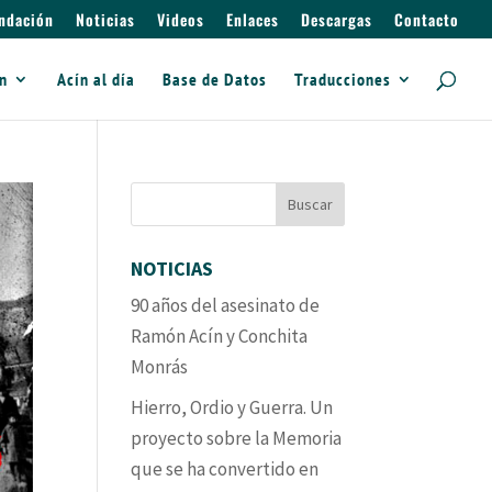
ndación
Noticias
Videos
Enlaces
Descargas
Contacto
ín
Acín al día
Base de Datos
Traducciones
NOTICIAS
90 años del asesinato de
Ramón Acín y Conchita
Monrás
Hierro, Ordio y Guerra. Un
proyecto sobre la Memoria
que se ha convertido en