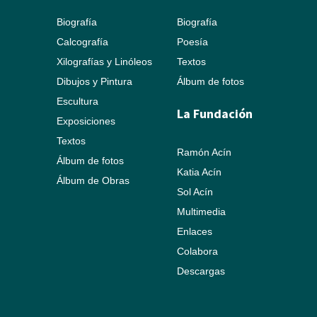
Biografía
Biografía
Calcografía
Poesía
Xilografías y Linóleos
Textos
Dibujos y Pintura
Álbum de fotos
Escultura
La Fundación
Exposiciones
Textos
Ramón Acín
Álbum de fotos
Katia Acín
Álbum de Obras
Sol Acín
Multimedia
Enlaces
Colabora
Descargas