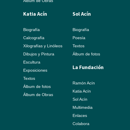
Álbum de Obras
Katia Acín
Sol Acín
Biografía
Biografía
Calcografía
Poesía
Xilografías y Linóleos
Textos
Dibujos y Pintura
Álbum de fotos
Escultura
La Fundación
Exposiciones
Textos
Ramón Acín
Álbum de fotos
Katia Acín
Álbum de Obras
Sol Acín
Multimedia
Enlaces
Colabora