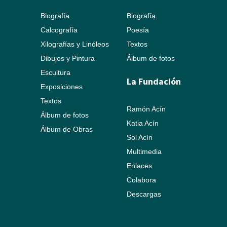
Biografía
Biografía
Calcografía
Poesía
Xilografías y Linóleos
Textos
Dibujos y Pintura
Álbum de fotos
Escultura
La Fundación
Exposiciones
Textos
Ramón Acín
Álbum de fotos
Katia Acín
Álbum de Obras
Sol Acín
Multimedia
Enlaces
Colabora
Descargas