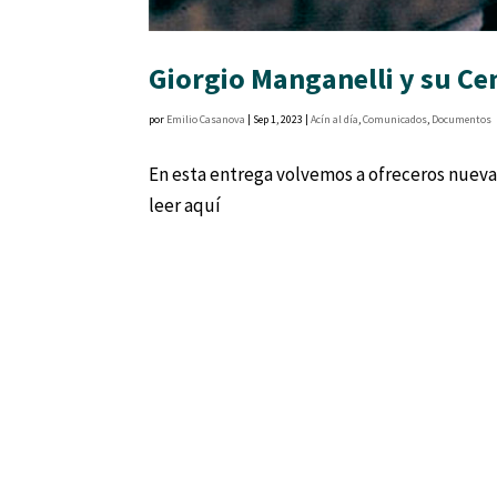
Giorgio Manganelli y su Cen
por
Emilio Casanova
|
Sep 1, 2023
|
Acín al día
,
Comunicados
,
Documentos
En esta entrega volvemos a ofreceros nuevas 
leer aquí