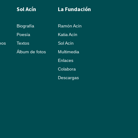
Sol Acín
La Fundación
Biografía
Ramón Acín
Poesía
Katia Acín
leos
Textos
Sol Acín
Álbum de fotos
Multimedia
Enlaces
Colabora
Descargas