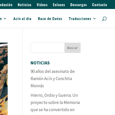
ndación
Noticias
Videos
Enlaces
Descargas
Contacto
ín
Acín al día
Base de Datos
Traducciones
NOTICIAS
90 años del asesinato de
Ramón Acín y Conchita
Monrás
Hierro, Ordio y Guerra. Un
proyecto sobre la Memoria
que se ha convertido en