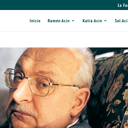
La Fu
Inicio
Ramón Acín
Katia Acín
Sol Ac