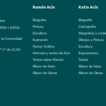
Ramón Acín
Katia Acín
Biografía
Biografía
ados
Pintura
Calcografía
ÓN Y KATIA
Escultura
Xilografías y Linó
e la Comunidad
Ilustración
Dibujos y Pintura
Humor Gráfico
Escultura
Nº 17 de 11-02-
Artículos y textos de Acín
Exposiciones
Textos sobre Ramón
Textos
Álbum de fotos
Álbum de fotos
Álbum de Obras
Álbum de Obras