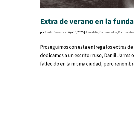
Extra de verano en la fund
por
Emilio Casanova
|
Ago 15, 2025
|
Acín al día
,
Comunicados
,
Documento
Proseguimos con esta entrega los extras de
dedicamos a un escritor ruso, Daniil Jarms 
fallecido en la misma ciudad, pero renombra