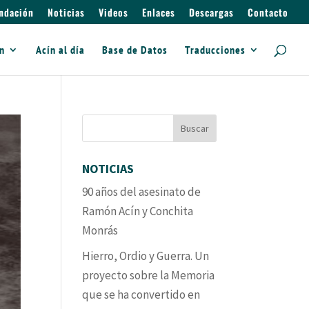
ndación
Noticias
Videos
Enlaces
Descargas
Contacto
ín
Acín al día
Base de Datos
Traducciones
NOTICIAS
90 años del asesinato de
Ramón Acín y Conchita
Monrás
Hierro, Ordio y Guerra. Un
proyecto sobre la Memoria
que se ha convertido en