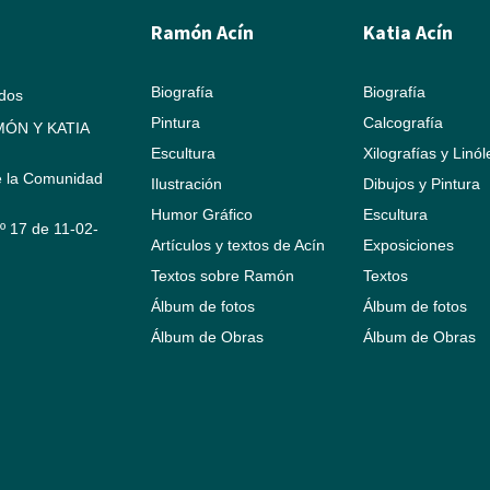
Ramón Acín
Katia Acín
Biografía
Biografía
ados
Pintura
Calcografía
ÓN Y KATIA
Escultura
Xilografías y Linó
e la Comunidad
Ilustración
Dibujos y Pintura
Humor Gráfico
Escultura
Nº 17 de 11-02-
Artículos y textos de Acín
Exposiciones
Textos sobre Ramón
Textos
Álbum de fotos
Álbum de fotos
Álbum de Obras
Álbum de Obras