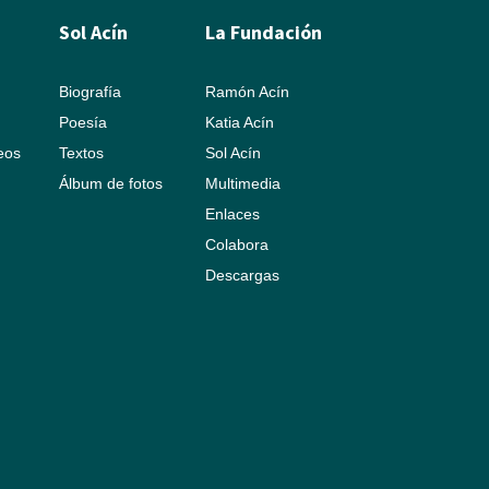
Sol Acín
La Fundación
Biografía
Ramón Acín
Poesía
Katia Acín
leos
Textos
Sol Acín
Álbum de fotos
Multimedia
Enlaces
Colabora
Descargas