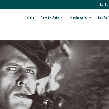
La Fu
Inicio
Ramón Acín
Katia Acín
Sol Ac