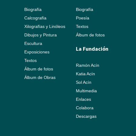
Biografía
Biografía
Calcografía
Poesía
Xilografías y Linóleos
Textos
Dibujos y Pintura
Álbum de fotos
Escultura
La Fundación
Exposiciones
Textos
Ramón Acín
Álbum de fotos
Katia Acín
Álbum de Obras
Sol Acín
Multimedia
Enlaces
Colabora
Descargas