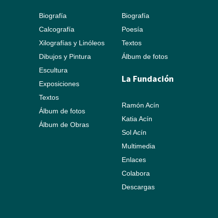
Biografía
Biografía
Calcografía
Poesía
Xilografías y Linóleos
Textos
Dibujos y Pintura
Álbum de fotos
Escultura
La Fundación
Exposiciones
Textos
Ramón Acín
Álbum de fotos
Katia Acín
Álbum de Obras
Sol Acín
Multimedia
Enlaces
Colabora
Descargas