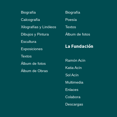
Biografía
Biografía
Calcografía
Poesía
Xilografías y Linóleos
Textos
Dibujos y Pintura
Álbum de fotos
Escultura
La Fundación
Exposiciones
Textos
Ramón Acín
Álbum de fotos
Katia Acín
Álbum de Obras
Sol Acín
Multimedia
Enlaces
Colabora
Descargas