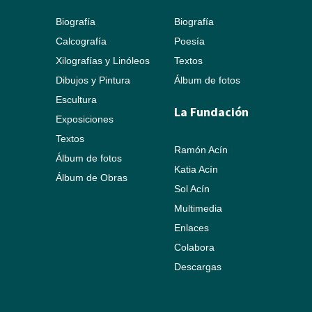
Biografía
Biografía
Calcografía
Poesía
Xilografías y Linóleos
Textos
Dibujos y Pintura
Álbum de fotos
Escultura
La Fundación
Exposiciones
Textos
Ramón Acín
Álbum de fotos
Katia Acín
Álbum de Obras
Sol Acín
Multimedia
Enlaces
Colabora
Descargas