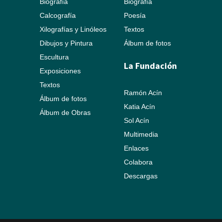
Biografía
Biografía
Calcografía
Poesía
Xilografías y Linóleos
Textos
Dibujos y Pintura
Álbum de fotos
Escultura
La Fundación
Exposiciones
Textos
Ramón Acín
Álbum de fotos
Katia Acín
Álbum de Obras
Sol Acín
Multimedia
Enlaces
Colabora
Descargas