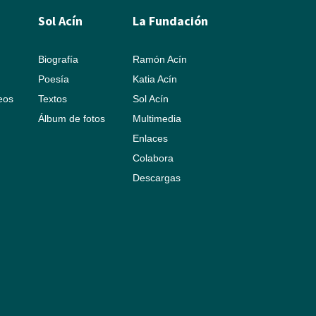
Sol Acín
La Fundación
Biografía
Ramón Acín
Poesía
Katia Acín
leos
Textos
Sol Acín
Álbum de fotos
Multimedia
Enlaces
Colabora
Descargas