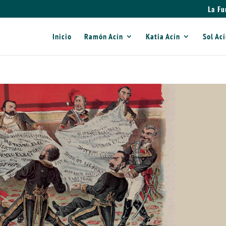
La Fu
Inicio
Ramón Acín
Katia Acín
Sol Ac