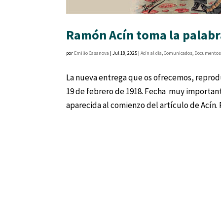
Ramón Acín toma la palabra
por
Emilio Casanova
|
Jul 18, 2025
|
Acín al día
,
Comunicados
,
Documento
La nueva entrega que os ofrecemos, reprodu
19 de febrero de 1918. Fecha muy important
aparecida al comienzo del artículo de Acín.