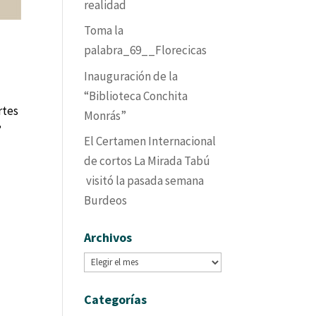
realidad
Toma la
palabra_69__Florecicas
Inauguración de la
“Biblioteca Conchita
artes
Monrás”
”
El Certamen Internacional
de cortos La Mirada Tabú
visitó la pasada semana
Burdeos
Archivos
Archivos
Categorías