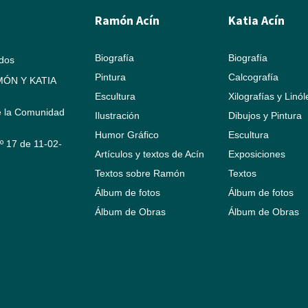
Ramón Acín
Katia Acín
Biografía
Biografía
ados
Pintura
Calcografía
ÓN Y KATIA
Escultura
Xilografías y Linó
e la Comunidad
Ilustración
Dibujos y Pintura
Humor Gráfico
Escultura
Nº 17 de 11-02-
Artículos y textos de Acín
Exposiciones
Textos sobre Ramón
Textos
Álbum de fotos
Álbum de fotos
Álbum de Obras
Álbum de Obras