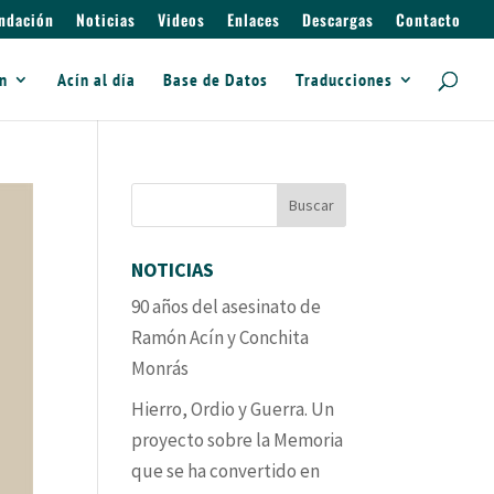
ndación
Noticias
Videos
Enlaces
Descargas
Contacto
ín
Acín al día
Base de Datos
Traducciones
NOTICIAS
90 años del asesinato de
Ramón Acín y Conchita
Monrás
Hierro, Ordio y Guerra. Un
proyecto sobre la Memoria
que se ha convertido en