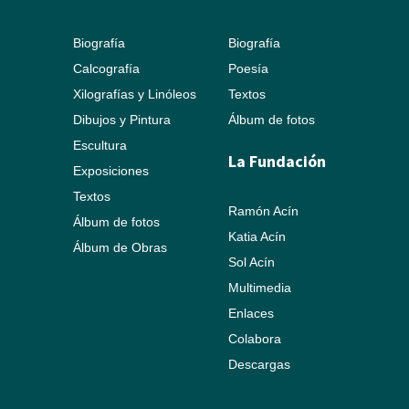
Biografía
Biografía
Calcografía
Poesía
Xilografías y Linóleos
Textos
Dibujos y Pintura
Álbum de fotos
Escultura
La Fundación
Exposiciones
Textos
Ramón Acín
Álbum de fotos
Katia Acín
Álbum de Obras
Sol Acín
Multimedia
Enlaces
Colabora
Descargas