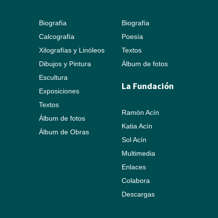
Biografía
Biografía
Calcografía
Poesía
Xilografías y Linóleos
Textos
Dibujos y Pintura
Álbum de fotos
Escultura
La Fundación
Exposiciones
Textos
Ramón Acín
Álbum de fotos
Katia Acín
Álbum de Obras
Sol Acín
Multimedia
Enlaces
Colabora
Descargas