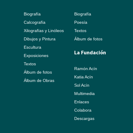
Biografía
Biografía
Calcografía
Poesía
Xilografías y Linóleos
Textos
Dibujos y Pintura
Álbum de fotos
Escultura
La Fundación
Exposiciones
Textos
Ramón Acín
Álbum de fotos
Katia Acín
Álbum de Obras
Sol Acín
Multimedia
Enlaces
Colabora
Descargas