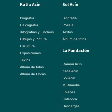
Katia Acín
Sol Acín
Biografía
Biografía
Calcografía
Poesía
Xilografías y Linóleos
Textos
Dibujos y Pintura
Álbum de fotos
Escultura
La Fundación
Exposiciones
Textos
Ramón Acín
Álbum de fotos
Katia Acín
Álbum de Obras
Sol Acín
Multimedia
Enlaces
Colabora
Descargas