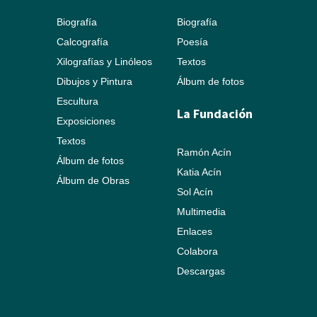
Biografía
Biografía
Calcografía
Poesía
Xilografías y Linóleos
Textos
Dibujos y Pintura
Álbum de fotos
Escultura
La Fundación
Exposiciones
Textos
Ramón Acín
Álbum de fotos
Katia Acín
Álbum de Obras
Sol Acín
Multimedia
Enlaces
Colabora
Descargas