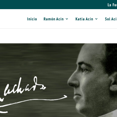
La Fu
Inicio
Ramón Acín
Katia Acín
Sol Ac