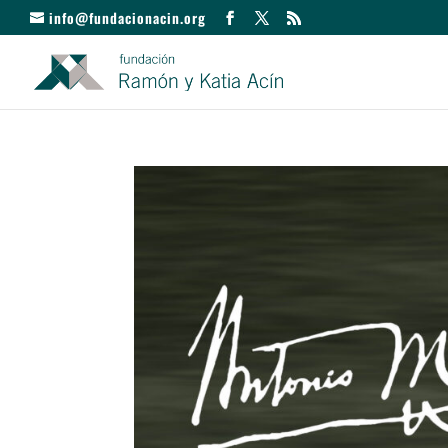
info@fundacionacin.org