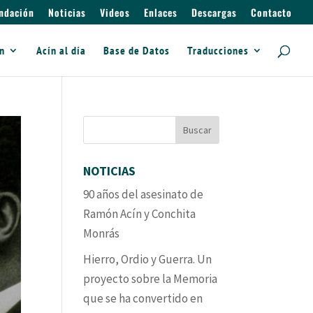
ndación
Noticias
Videos
Enlaces
Descargas
Contacto
ín
Acín al día
Base de Datos
Traducciones
NOTICIAS
90 años del asesinato de
Ramón Acín y Conchita
Monrás
Hierro, Ordio y Guerra. Un
proyecto sobre la Memoria
que se ha convertido en