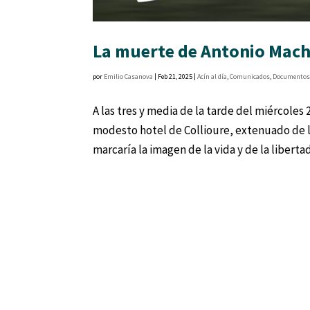
La muerte de Antonio Macha
por
Emilio Casanova
|
Feb 21, 2025
|
Acín al día
,
Comunicados
,
Documento
A las tres y media de la tarde del miércoles
modesto hotel de Collioure, extenuado de la
marcaría la imagen de la vida y de la libertad.