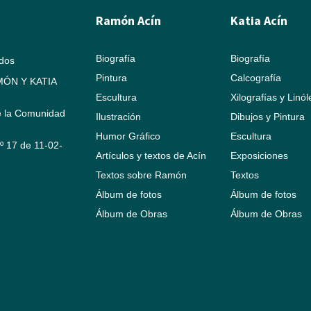
Ramón Acín
Katia Acín
Biografía
Biografía
ados
Pintura
Calcografía
ÓN Y KATIA
Escultura
Xilografías y Linó
e la Comunidad
Ilustración
Dibujos y Pintura
Humor Gráfico
Escultura
Nº 17 de 11-02-
Artículos y textos de Acín
Exposiciones
Textos sobre Ramón
Textos
Álbum de fotos
Álbum de fotos
Álbum de Obras
Álbum de Obras