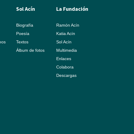
Sol Acín
La Fundación
Biografía
Ramón Acín
Poesía
Katia Acín
leos
Textos
Sol Acín
Álbum de fotos
Multimedia
Enlaces
Colabora
Descargas