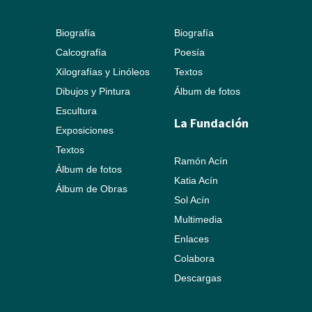
Biografía
Biografía
Calcografía
Poesía
Xilografías y Linóleos
Textos
Dibujos y Pintura
Álbum de fotos
Escultura
La Fundación
Exposiciones
Textos
Ramón Acín
Álbum de fotos
Katia Acín
Álbum de Obras
Sol Acín
Multimedia
Enlaces
Colabora
Descargas