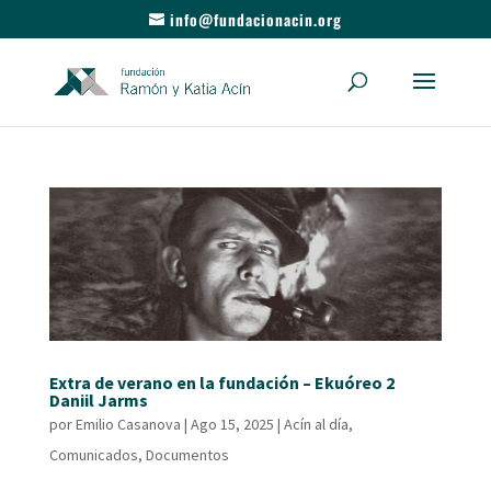
info@fundacionacin.org
Extra de verano en la fundación – Ekuóreo 2
Daniil Jarms
por
Emilio Casanova
|
Ago 15, 2025
|
Acín al día
,
Comunicados
,
Documentos