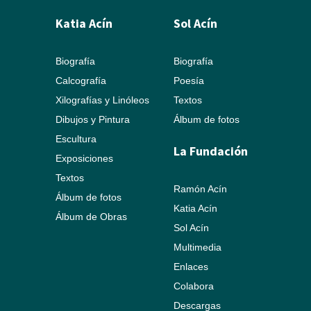
Katia Acín
Sol Acín
Biografía
Biografía
Calcografía
Poesía
Xilografías y Linóleos
Textos
Dibujos y Pintura
Álbum de fotos
Escultura
La Fundación
Exposiciones
Textos
Ramón Acín
Álbum de fotos
Katia Acín
Álbum de Obras
Sol Acín
Multimedia
Enlaces
Colabora
Descargas