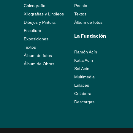
Calcografía
Poesía
Xilografías y Linóleos
Textos
Dibujos y Pintura
Álbum de fotos
Escultura
La Fundación
Exposiciones
Textos
Ramón Acín
Álbum de fotos
Katia Acín
Álbum de Obras
Sol Acín
Multimedia
Enlaces
Colabora
Descargas