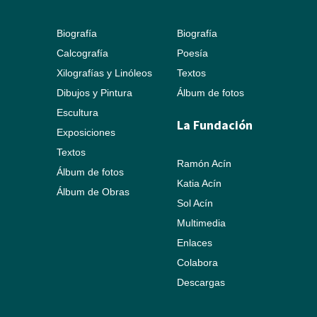
Biografía
Biografía
Calcografía
Poesía
Xilografías y Linóleos
Textos
Dibujos y Pintura
Álbum de fotos
Escultura
La Fundación
Exposiciones
Textos
Ramón Acín
Álbum de fotos
Katia Acín
Álbum de Obras
Sol Acín
Multimedia
Enlaces
Colabora
Descargas