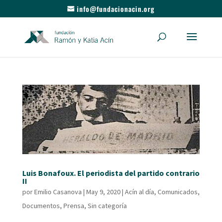
info@fundacionacin.org
Luis Bonafoux. El periodista del partido contrario
II
por
Emilio Casanova
|
May 9, 2020
|
Acín al día
,
Comunicados
,
Documentos
,
Prensa
,
Sin categoría